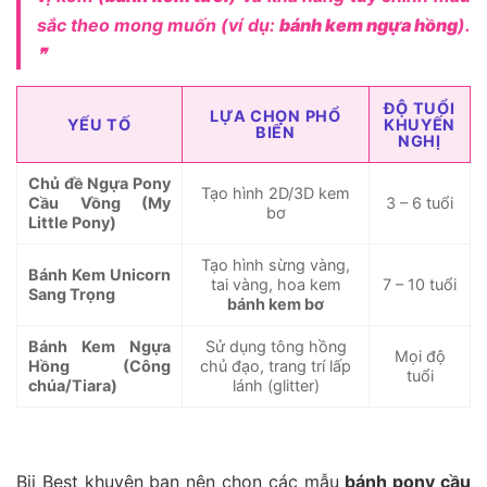
sắc theo mong muốn (ví dụ:
bánh kem ngựa hồng
).
❞
ĐỘ TUỔI
LỰA CHỌN PHỔ
YẾU TỐ
KHUYẾN
BIẾN
NGHỊ
Chủ đề Ngựa Pony
Tạo hình 2D/3D kem
Cầu Vồng (My
3 – 6 tuổi
bơ
Little Pony)
Tạo hình sừng vàng,
Bánh Kem Unicorn
tai vàng, hoa kem
7 – 10 tuổi
Sang Trọng
bánh kem bơ
Bánh Kem Ngựa
Sử dụng tông hồng
Mọi độ
Hồng (Công
chủ đạo, trang trí lấp
tuổi
chúa/Tiara)
lánh (glitter)
Bii Best khuyên bạn nên chọn các mẫu
bánh pony cầu