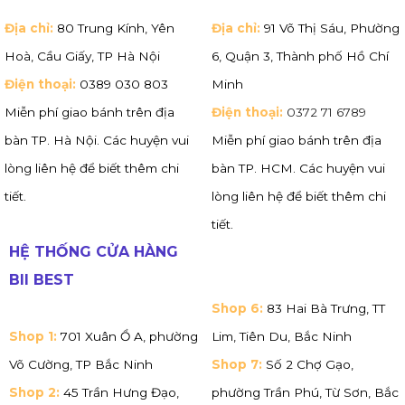
Địa chỉ:
80 Trung Kính, Yên
Địa chỉ:
91 Võ Thị Sáu, Phường
Hoà, Cầu Giấy, TP Hà Nội
6, Quận 3, Thành phố Hồ Chí
Điện thoại:
0389 030 803
Minh
Miễn phí giao bánh trên địa
Điện thoại:
0372 71 6789
bàn TP. Hà Nội. Các huyện vui
Miễn phí giao bánh trên địa
lòng liên hệ để biết thêm chi
bàn TP. HCM. Các huyện vui
tiết.
lòng liên hệ để biết thêm chi
tiết.
HỆ THỐNG CỬA HÀNG
BII BEST
Shop 6:
83 Hai Bà Trưng, TT
Shop 1:
701 Xuân Ổ A, phường
Lim, Tiên Du, Bắc Ninh
Võ Cường, TP Bắc Ninh
Shop 7:
Số 2 Chợ Gạo,
Shop 2:
45 Trần Hưng Đạo,
phường Trần Phú, Từ Sơn, Bắc