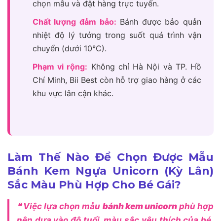
chọn mẫu và đặt hàng trực tuyến.
Chất lượng đảm bảo:
Bánh được bảo quản
nhiệt độ lý tưởng trong suốt quá trình vận
chuyển (dưới 10°C).
Phạm vi rộng:
Không chỉ Hà Nội và TP. Hồ
Chí Minh, Bii Best còn hỗ trợ giao hàng ở các
khu vực lân cận khác.
Làm Thế Nào Để Chọn Được Mẫu
Bánh Kem Ngựa Unicorn (Kỳ Lân)
Sắc Màu Phù Hợp Cho Bé Gái?
❝ Việc lựa chọn mẫu
bánh kem unicorn
phù hợp
nên dựa vào độ tuổi, màu sắc yêu thích của bé,