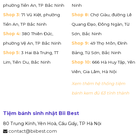
phường Tiền An, TP Bắc Ninh
Ninh
Shop 3:
71 Vũ Kiệt, phường
Shop 8:
Chợ Giàu, đường Lê
Tiền An, TP Bắc Ninh
Quang Đạo, Đông Ngàn, Từ
Shop 4:
380 Thiên Đức,
Sơn, Bắc Ninh
phường Vệ An, TP Bắc Ninh
Shop 9:
49 Thọ Môn, Đình
Shop 5:
3 Hai Bà Trưng, TT
Bảng, Từ Sơn, Bắc Ninh
Lim, Tiên Du, Bắc Ninh
Shop 10:
666 Hà Huy Tập, Yên
Viên, Gia Lâm, Hà Nội
Xem thêm hệ thống tiệm
bánh kem đủ 63 tỉnh thành
Tiệm bánh sinh nhật Bii Best
80 Trung Kính, Yên Hoà, Cầu Giấy, TP Hà Nội
contact@biibest.com