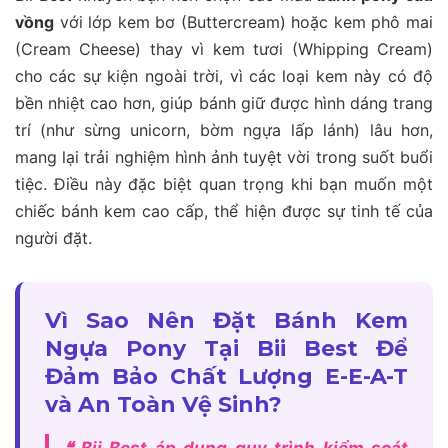
vồng
với lớp kem bơ (Buttercream) hoặc kem phô mai
(Cream Cheese) thay vì kem tươi (Whipping Cream)
cho các sự kiện ngoài trời, vì các loại kem này có độ
bền nhiệt cao hơn, giúp bánh giữ được hình dáng trang
trí (như sừng unicorn, bờm ngựa lấp lánh) lâu hơn,
mang lại trải nghiệm hình ảnh tuyệt vời trong suốt buổi
tiệc. Điều này đặc biệt quan trọng khi bạn muốn một
chiếc bánh kem cao cấp, thể hiện được sự tinh tế của
người đặt.
Vì Sao Nên Đặt Bánh Kem
Ngựa Pony Tại Bii Best Để
Đảm Bảo Chất Lượng E-E-A-T
và An Toàn Vệ Sinh?
❝ Bii Best áp dụng quy trình kiểm soát