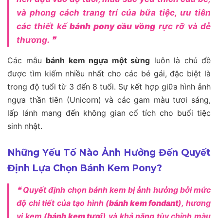
và phong cách trang trí của bữa tiệc, ưu tiên
các thiết kế
bánh pony cầu vồng
rực rỡ và dễ
thương. ❞
Các mẫu
bánh kem ngựa một sừng
luôn là chủ đề
được tìm kiếm nhiều nhất cho các bé gái, đặc biệt là
trong độ tuổi từ 3 đến 8 tuổi. Sự kết hợp giữa hình ảnh
ngựa thần tiên (Unicorn) và các gam màu tươi sáng,
lấp lánh mang đến không gian cổ tích cho buổi tiệc
sinh nhật.
Những Yếu Tố Nào Ảnh Hưởng Đến Quyết
Định Lựa Chọn Bánh Kem Pony?
❝ Quyết định chọn bánh kem bị ảnh hưởng bởi mức
độ chi tiết của tạo hình (
bánh kem fondant
), hương
vị kem (
bánh kem tươi
) và khả năng tùy chỉnh màu