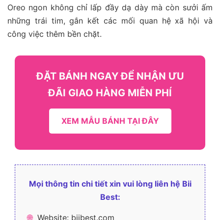
Oreo ngon không chỉ lấp đầy dạ dày mà còn sưởi ấm
những trái tim, gắn kết các mối quan hệ xã hội và
công việc thêm bền chặt.
ĐẶT BÁNH NGAY ĐỂ NHẬN ƯU
ĐÃI GIAO HÀNG MIỄN PHÍ
XEM MẪU BÁNH TẠI ĐÂY
Mọi thông tin chi tiết xin vui lòng liên hệ Bii
Best:
🌐
Website:
biibest.com