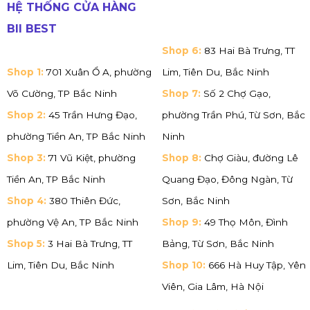
HỆ THỐNG CỬA HÀNG
BII BEST
Shop 6:
83 Hai Bà Trưng, TT
Shop 1:
701 Xuân Ổ A, phường
Lim, Tiên Du, Bắc Ninh
Võ Cường, TP Bắc Ninh
Shop 7:
Số 2 Chợ Gạo,
Shop 2:
45 Trần Hưng Đạo,
phường Trần Phú, Từ Sơn, Bắc
phường Tiền An, TP Bắc Ninh
Ninh
Shop 3:
71 Vũ Kiệt, phường
Shop 8:
Chợ Giàu, đường Lê
Tiền An, TP Bắc Ninh
Quang Đạo, Đông Ngàn, Từ
Shop 4:
380 Thiên Đức,
Sơn, Bắc Ninh
phường Vệ An, TP Bắc Ninh
Shop 9:
49 Thọ Môn, Đình
Shop 5:
3 Hai Bà Trưng, TT
Bảng, Từ Sơn, Bắc Ninh
Lim, Tiên Du, Bắc Ninh
Shop 10:
666 Hà Huy Tập, Yên
Viên, Gia Lâm, Hà Nội