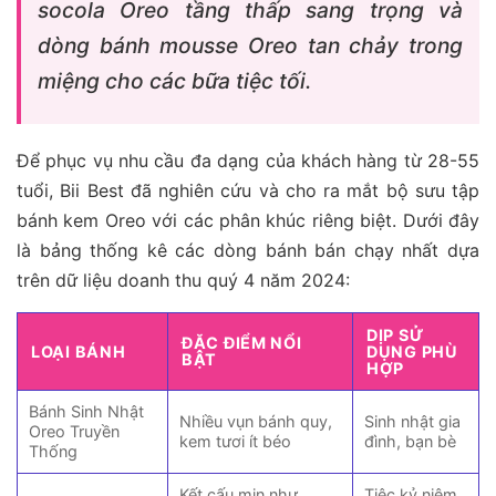
socola Oreo tầng thấp sang trọng và
dòng bánh mousse Oreo tan chảy trong
miệng cho các bữa tiệc tối.
Để phục vụ nhu cầu đa dạng của khách hàng từ 28-55
tuổi, Bii Best đã nghiên cứu và cho ra mắt bộ sưu tập
bánh kem Oreo với các phân khúc riêng biệt. Dưới đây
là bảng thống kê các dòng bánh bán chạy nhất dựa
trên dữ liệu doanh thu quý 4 năm 2024:
DỊP SỬ
ĐẶC ĐIỂM NỔI
LOẠI BÁNH
DỤNG PHÙ
BẬT
HỢP
Bánh Sinh Nhật
Nhiều vụn bánh quy,
Sinh nhật gia
Oreo Truyền
kem tươi ít béo
đình, bạn bè
Thống
Kết cấu mịn như
Tiệc kỷ niệm,